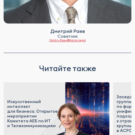
Дмитрий Раев
Советник
Dmitry.Raev@kkmp.legal
Читайте также
Заседан
Искусственный
группы
интеллект
по фор
для бизнеса. Открытое
унифиц
мероприятии
подход
Комитета АЕБ по ИТ
к страх
и Телекоммуникациям
крупных
в АСРО