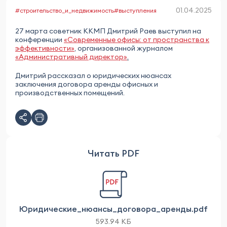
01.04.2025
#строительство_и_недвижимость
#выступления
27 марта советник ККМП Дмитрий Раев выступил на
конференции
«Современные офисы: от пространства к
эффективности»
, организованной журналом
«Административный директор»
.
Дмитрий рассказал о юридических нюансах
заключения договора аренды офисных и
производственных помещений.
Читать PDF
Юридические_нюансы_договора_аренды.pdf
593.94 КБ