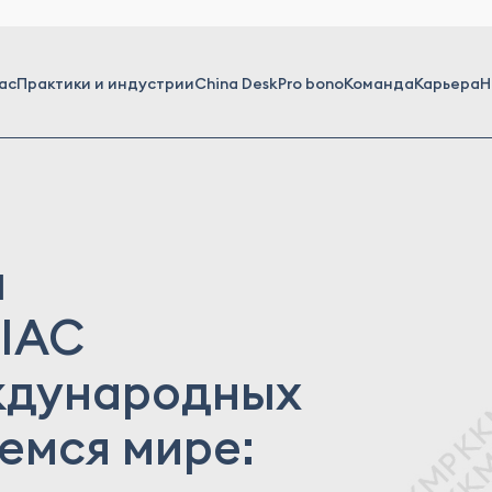
ас
Практики и индустрии
China Desk
Pro bono
Команда
Карьера
Н
л
SIAC
ждународных
емся мире: