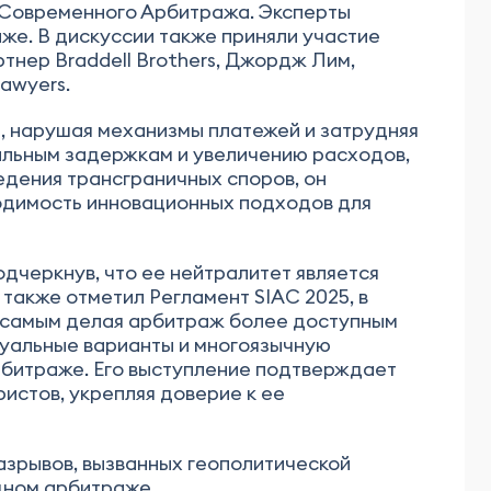
 Современного Арбитража. Эксперты
е. В дискуссии также приняли участие
тнер Braddell Brothers, Джордж Лим,
awyers.
н, нарушая механизмы платежей и затрудняя
альным задержкам и увеличению расходов,
едения трансграничных споров, он
ходимость инновационных подходов для
дчеркнув, что ее нейтралитет является
 также отметил Регламент SIAC 2025, в
м самым делая арбитраж более доступным
суальные варианты и многоязычную
рбитраже. Его выступление подтверждает
истов, укрепляя доверие к ее
азрывов, вызванных геополитической
дном арбитраже.