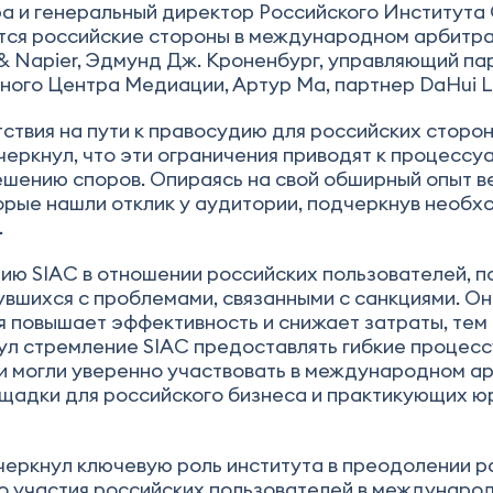
а и генеральный директор Российского Института
тся российские стороны в международном арбитраж
 Napier, Эдмунд Дж. Кроненбург, управляющий пар
ого Центра Медиации, Артур Ма, партнер DaHui L
тствия на пути к правосудию для российских сторо
еркнул, что эти ограничения приводят к процессу
ешению споров. Опираясь на свой обширный опыт в
орые нашли отклик у аудитории, подчеркнув необ
.
ию SIAC в отношении российских пользователей, по
увшихся с проблемами, связанными с санкциями. Он
я повышает эффективность и снижает затраты, те
нул стремление SIAC предоставлять гибкие процес
и могли уверенно участвовать в международном а
щадки для российского бизнеса и практикующих юр
черкнул ключевую роль института в преодолении р
о участия российских пользователей в междунаро