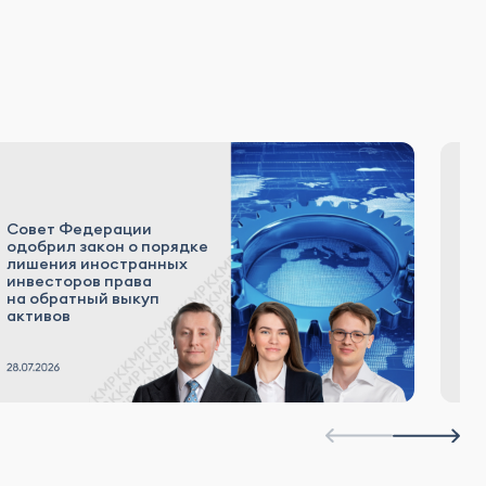
Совет Федерации
«К
одобрил закон о порядке
р
лишения иностранных
а
инвесторов права
к
на обратный выкуп
Р
активов