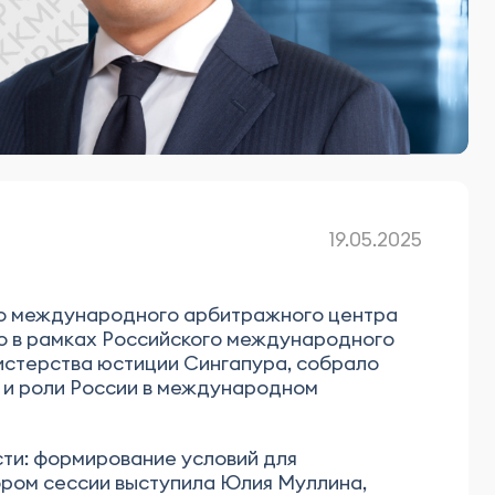
19.05.2025
ого международного арбитражного центра
ло в рамках Российского международного
истерства юстиции Сингапура, собрало
 и роли России в международном
сти: формирование условий для
ром сессии выступила Юлия Муллина,