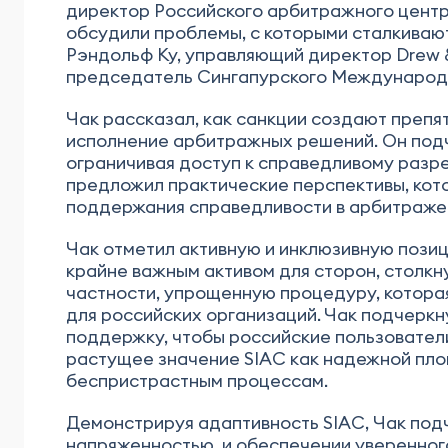
директор Российского арбитражного центр
обсудили проблемы, с которыми сталкиваю
Рэндольф Ку, управляющий директор Drew &
председатель Сингапурского Международн
Чак рассказал, как санкции создают препя
исполнение арбитражных решений. Он подч
ограничивая доступ к справедливому разр
предложил практические перспективы, кот
поддержания справедливости в арбитраже
Чак отметил активную и инклюзивную позиц
крайне важным активом для сторон, столкн
частности, упрощенную процедуру, котора
для российских организаций. Чак подчерк
поддержку, чтобы российские пользовател
растущее значение SIAC как надежной пло
беспристрастным процессам.
Демонстрируя адаптивность SIAC, Чак под
напряженностью, и обеспечении уверенног