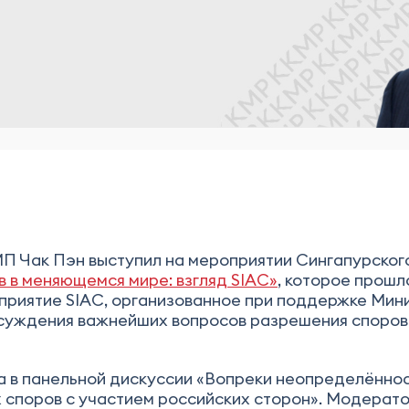
ККМП Чак Пэн выступил на мероприятии Сингапурск
в меняющемся мире: взгляд SIAC»
, которое прош
оприятие SIAC, организованное при поддержке Мин
бсуждения важнейших вопросов разрешения споров
та в панельной дискуссии «Вопреки неопределённо
споров с участием российских сторон». Модерато