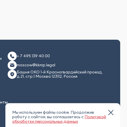
+ 7 495 139 40 00
и
moscow@kkmp.legal
Башня ОКО 1-й Красногвардейский проезд,
д.21, стр.1 Москва 123112, Россия
енты
Мы используем файлы cookie. Продолжив
работу с сайтом, вы соглашаетесь с
Политикой
обработки персональных данных