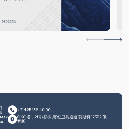
们
+ 7 495 139 40 00
域
Desk
OKO塔，21号楼1栋 第1红卫兵通道 莫斯科 123112 俄
罗斯
no