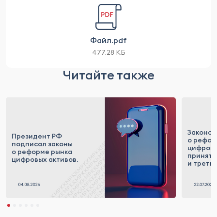
Файл.pdf
477.28 КБ
Читайте также
Законоп
Президент РФ
о рефор
подписал законы
цифровы
о реформе рынка
приняты
цифровых активов.
и треть