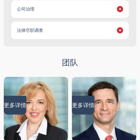
为满足交易达成与执行的所有条件提供法律支持
公司治理
为交易涉及的所有行业特定方面提供法律支持，包
括合规监管、财务架构、税务及其他相关事项
为交易交割提供法律支持
公司设立咨询
项目架构设计，包括选择股权交易或资产交易，起
法律尽职调查
制定并实施公司治理架构
草并协商所有交易文件，包括：
设计资产所有权与管理结构，并实施选定的架构方
案，包括设立封闭式投资基金、私募基金等
条款清单
对被收购公司 / 资产进行法律尽职调查
为客户在业务全周期提供法律支持
就被收购公司 / 资产的整合提供法律建议
制定内部文件
框架协议
团队
提供法律支持以消除已识别风险
为公司迁址提供法律支持
处理公司冲突事务，包括在法院及仲裁机构代理权
股权购买协议（SPA）
益
股东协议（SHA）
期权协议
更多详情
更多详情
担保协议等