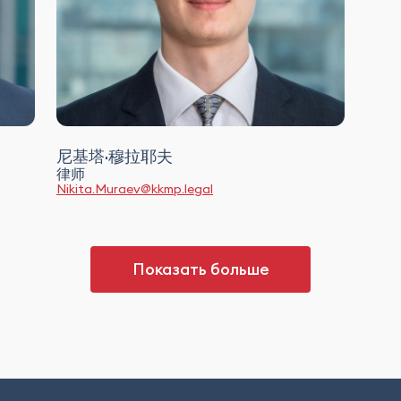
尼基塔·穆拉耶夫
律师
Nikita.Muraev@kkmp.legal
Показать больше