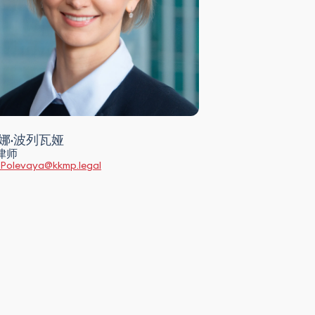
娜·波列瓦娅
律师
.Polevaya@kkmp.legal