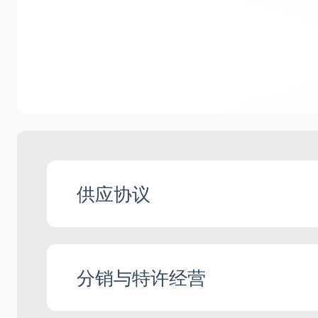
供应协议
起草基于模板及定制化的供应协议，编
分销与特许经营
就合同执行提供咨询，包括验收、索赔