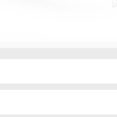
制招标文件并为选拔程序提供法律支持
管理及产品质量争议处理