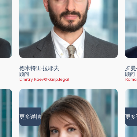
德米特里·拉耶夫
罗曼
顾问
顾问
Dmitry.Raev@kkmp.legal
Roman
更多详情
更多