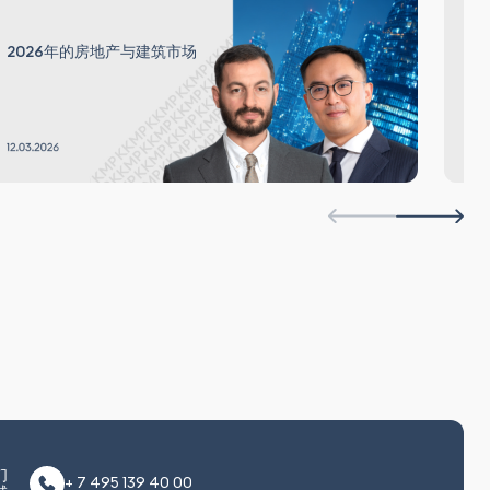
银
2026年的房地产与建筑市场
望
们
+ 7 495 139 40 00