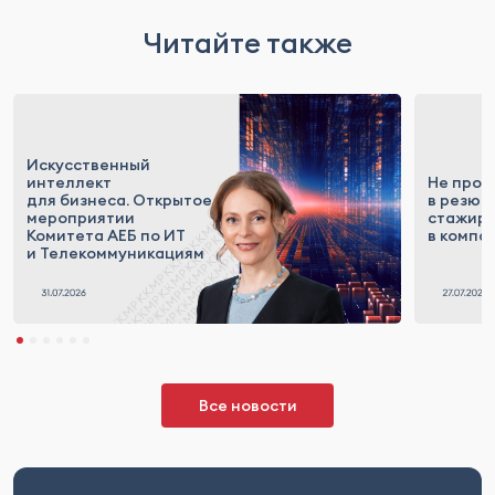
Читайте также
Искусственный
интеллект
Не прос
для бизнеса. Открытое
в резюме
мероприятии
стажиро
Комитета АЕБ по ИТ
в компа
и Телекоммуникациям
Все новости