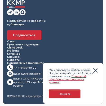
Подписаться на новости и
публикации
Подписаться
О нас
Практики и индустрии
China Desk
Pro bono
Команда
Карьера
Новости
Нормативные документы
+ 7 495 139 40 00
Мы используем файлы cookie.
Продолжив работу с сайтом, вы
moscow@kkmp.legal
соглашаетесь с
Политикой
Башня ОКО 1-й Красногвардейский
обработки персональных
проезд, д.21, стр.1 Москва 123112,
данных
Россия
Принять
© 2026 ООО «Кучер Кулешов Максименко и партнеры»