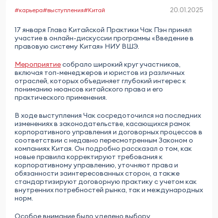
20.01.2025
#карьера
#выступления
#Китай
17 января Глава Китайской Практики Чак Пэн принял
участие в онлайн-дискуссии программы «Введение в
правовую систему Китая» НИУ ВШЭ.
Мероприятие
собрало широкий круг участников,
включая топ-менеджеров и юристов из различных
отраслей, которых объединяет глубокий интерес к
пониманию нюансов китайского права и его
практического применения.
В ходе выступления Чак сосредоточился на последних
изменениях в законодательстве, касающихся рамок
корпоративного управления и договорных процессов в
соответствии с недавно пересмотренным Законом о
компаниях Китая. Он подробно рассказал о том, как
новые правила корректируют требования к
корпоративному управлению, уточняют права и
обязанности заинтересованных сторон, а также
стандартизируют договорную практику с учетом как
внутренних потребностей рынка, так и международных
норм.
Особое внимание было уделено выбору