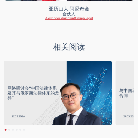
亚历山大·阿尼奇金
合伙人
Alexander.Anichkin@kkmp.legal
相关阅读
网络研讨会“中国法律体系
与中国承
及其与俄罗斯法律体系的差
合同
异”