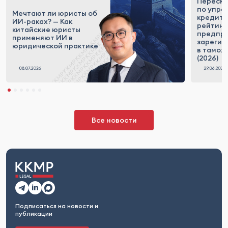
Пересм
по упра
Мечтают ли юристы об
кредит
ИИ-раках? — Как
рейтинг
китайские юристы
предпри
применяют ИИ в
зарегис
юридической практике
в тамож
(2026)
Все новости
Подписаться на новости и
публикации