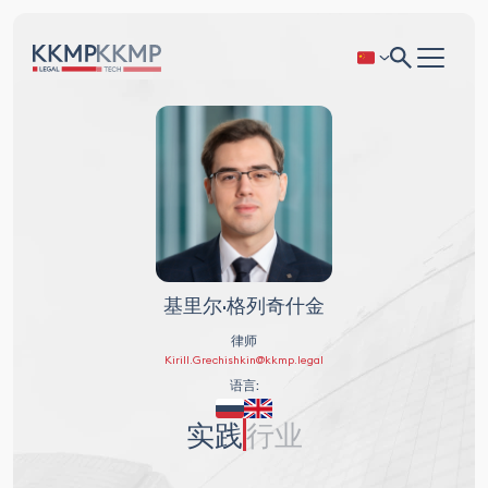
基里尔·格列奇什金
律师
Kirill.Grechishkin@kkmp.legal
语言:
实践
行业