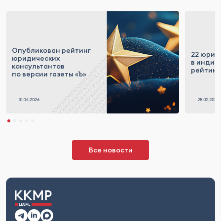
Опубликован рейтинг
22 юрис
юридических
в индив
консультантов
рейтинг
по версии газеты «Ъ»
Все новости