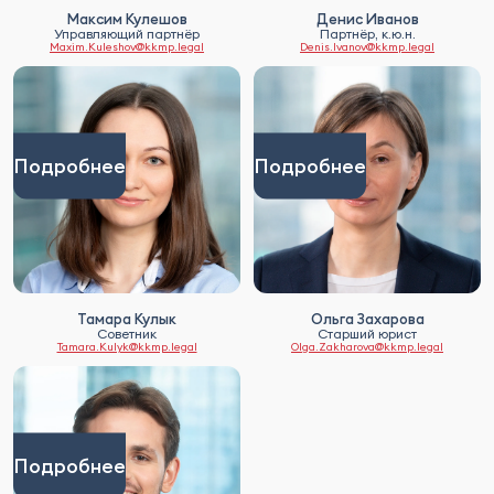
Максим Кулешов
Денис Иванов
Управляющий партнёр
Партнёр, к.ю.н.
Maxim.Kuleshov@kkmp.legal
Denis.Ivanov@kkmp.legal
Подробнее
Подробнее
Тамара Кулык
Ольга Захарова
Советник
Старший юрист
Tamara.Kulyk@kkmp.legal
Olga.Zakharova@kkmp.legal
Подробнее