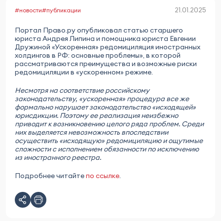
21.01.2025
#новости
#публикации
Портал Право.ру опубликовал статью старшего
юриста Андрея Липина и помощника юриста Евгении
Дружиной «Ускоренная» редомициляция иностранных
холдингов в РФ: основные проблемы», в которой
рассматриваются преимущества и возможные риски
редомициляции в «ускоренном» режиме.
Несмотря на соответствие российскому
законодательству, «ускоренная» процедура все же
формально нарушает законодательство «исходящей»
юрисдикции. Поэтому ее реализация неизбежно
приводит к возникновению целого ряда проблем. Среди
них выделяется невозможность впоследствии
осуществить «исходящую» редомициляцию и ощутимые
сложности с исполнением обязанности по исключению
из иностранного реестра.
Подробнее читайте
по ссылке
.