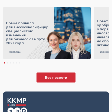
Совет 
Новые правила
одобрил
для высококвалифицированных
о поряд
специалистов:
иностр
изменения
инвесто
для бизнеса с 1 марта
на обра
2027 года
активов
Все новости