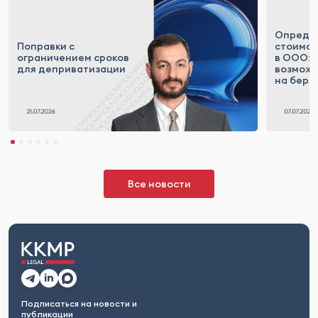
Опреде
Поправки с
стоимос
ограничением сроков
в ООО: 
для деприватизации
возможн
на бере
Все новости
Подписаться на новости и
публикации