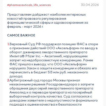
30.04.2026
#pharmaceuticals_life_sciences
Представляем дайджест наиболее интересных
новостей правового регулирования
фармацевтической сферы и здравоохранения за
февраль - март 2026 г.
САМОЕ ВАЖНОЕ
Верховный Суд РФ поддержал позицию ФАС в споре
о признании действий ООО «Аксельфарм» по вводу в
оборот дженерика лекарственного препарата
Инлита® Pfizer Inc. — Акситиниб, нарушающими
запрет на недобросовестную конкуренцию. Ранее
ФАС пришла к выводу, что ООО «Аксельфарм»
нарушило Закон о защите конкуренции и обязало его
перечислить в бюджет 513 млн руб. незаконного
дохода;
Арбитражный суд города Москвы признал
незаконными решения Росздравнадзора о запрете
обращения двух серий лекарственного препарата
Амизолид и о переводе препарата на посерийный
выборочный контроль качества. Суд согласился с
доводами заявителя о недопустимости формального
подхода к оценке качества и безопасности