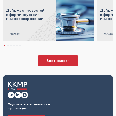
Дайджест новостей
Дайджес
в фарминдустрии
в фарми
и здравоохранении
и здрав
Все новости
Подписаться на новости и
публикации