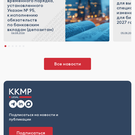
временного порядка,
для выс
установленного
специал
Указом № 95,
измене
к исполнению
для бизн
обязательств
2027 го
по банковским
вкладам (депозитам)
Все новости
Подписаться на новости и
публикации
Подписаться