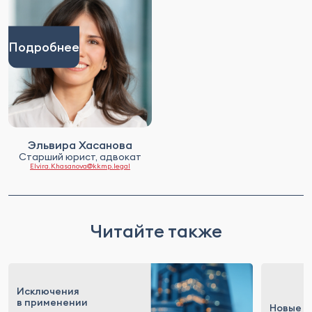
Подробнее
Эльвира Хасанова
Старший юрист, адвокат
Elvira.Khasanova@kkmp.legal
Читайте также
Исключения
в применении
Новые п