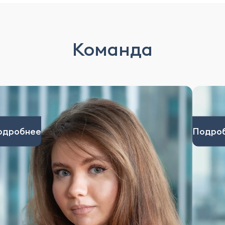
Команда
одробнее
Подро