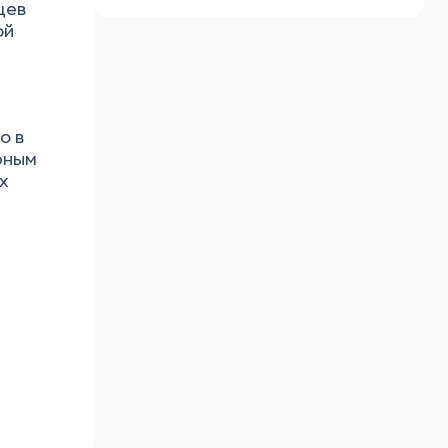
цев
ой
о в
рным
х