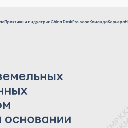
ас
Практики и индустрии
China Desk
Pro bono
Команда
Карьера
Н
земельных
енных
ом
а основании