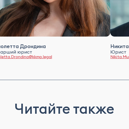
иолетта Дрондина
Никита
арший юрист
Юрист
oletta.Drondina@kkmp.legal
Nikita.M
Читайте также