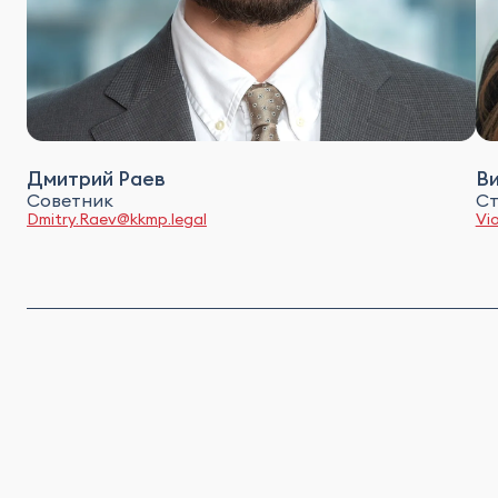
Дмитрий Раев
В
Советник
Ст
Dmitry.Raev@kkmp.legal
Vi