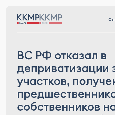
О н
ВС РФ отказал в
деприватизации 
участков, получ
предшественник
собственников н