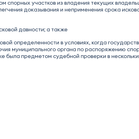
ом спорных участков из владения текущих владель
легчения доказывания и неприменения срока исков
сковой давности; а также
вой определенности в условиях, когда государств
мочия муниципального органа по распоряжению спо
же была предметом судебной проверки в нескольки