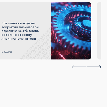
У
к
Завышение «суммы
с
закрытия лизинговой
«
сделки»: ВС РФ вновь
и
встал на сторону
не
лизингополучателя
в
и
и