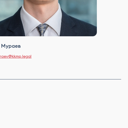
 Мураев
uraev@kkmp.legal