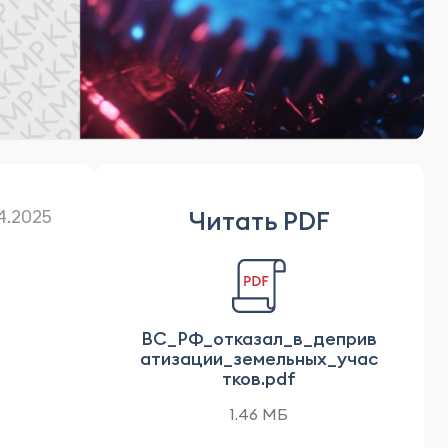
Читать PDF
4.2025
ВС_РФ_отказал_в_деприв
атизации_земельных_учас
тков.pdf
1.46 МБ