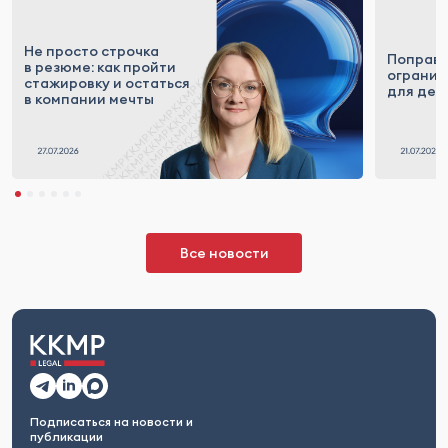
Не просто строчка
Поправк
в резюме: как пройти
огранич
стажировку и остаться
для деп
в компании мечты
Все новости
Подписаться на новости и
публикации