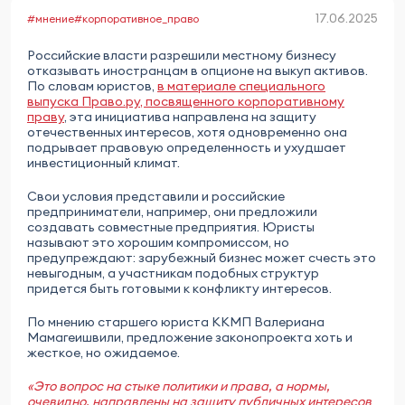
17.06.2025
#мнение
#корпоративное_право
Российские власти разрешили местному бизнесу
отказывать иностранцам в опционе на выкуп активов.
По словам юристов,
в материале специального
выпуска Право.ру, посвященного корпоративному
праву
, эта инициатива направлена на защиту
отечественных интересов, хотя одновременно она
подрывает правовую определенность и ухудшает
инвестиционный климат.
Свои условия представили и российские
предприниматели, например, они предложили
создавать совместные предприятия. Юристы
называют это хорошим компромиссом, но
предупреждают: зарубежный бизнес может счесть это
невыгодным, а участникам подобных структур
придется быть готовыми к конфликту интересов.
По мнению старшего юриста ККМП Валериана
Мамагеишвили, предложение законопроекта хоть и
жесткое, но ожидаемое.
«Это вопрос на стыке политики и права, а нормы,
очевидно, направлены на защиту публичных интересов