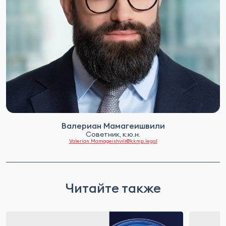
Валериан Мамагеишвили
Советник, к.ю.н.
Valerian.Mamageishvili@kkmp.legal
Читайте также