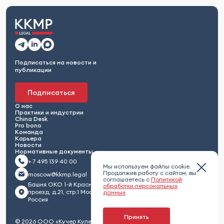
Подписаться на новости и
публикации
Подписаться
О нас
Практики и индустрии
China Desk
Pro bono
Команда
Карьера
Новости
Нормативные документы
+ 7 495 139 40 00
Мы используем файлы cookie.
Продолжив работу с сайтом, вы
moscow@kkmp.legal
соглашаетесь с
Политикой
Башня ОКО 1-й Красногвардейский
обработки персональных
проезд, д.21, стр.1 Москва 123112,
данных
Россия
Принять
© 2026 ООО «Кучер Кулешов Максименко и партнеры»