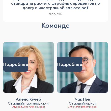
стандраты расчета штрафных процентов по
долгу в иностранной валюте.pdf
8.56 МБ
Команда
Подробнее
Подробнее
Алёна Кучер
Чак Пэн
Старший партнёр, к.ю.н.
Старший юрист
Alyona.Kucher@kkmp.legal
Chuck.Peng@kkmp.legal