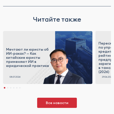
Читайте также
Пересм
по упра
Мечтают ли юристы об
кредит
ИИ-раках? — Как
рейтинг
китайские юристы
предпри
применяют ИИ в
зарегис
юридической практике
в тамож
(2026)
Все новости