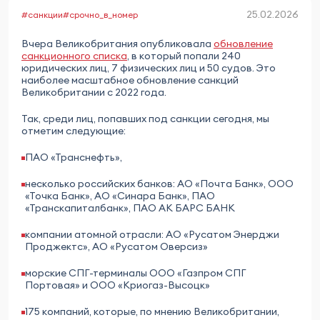
25.02.2026
#санкции
#срочно_в_номер
Вчера Великобритания опубликовала
обновление
санкционного списка
, в который попали 240
юридических лиц, 7 физических лиц и 50 судов. Это
наиболее масштабное обновление санкций
Великобритании с 2022 года.
Так, среди лиц, попавших под санкции сегодня, мы
отметим следующие:
ПАО «Транснефть»,
несколько российских банков: АО «Почта Банк», ООО
«Точка Банк», АО «Синара Банк», ПАО
«Транскапиталбанк», ПАО АК БАРС БАНК
компании атомной отрасли: АО «Русатом Энерджи
Проджектс», АО «Русатом Оверсиз»
морские СПГ-терминалы ООО «Газпром СПГ
Портовая» и ООО «Криогаз-Высоцк»
175 компаний, которые, по мнению Великобритании,