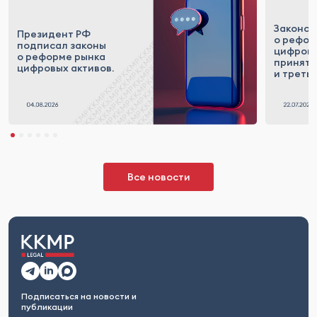
Законоп
Президент РФ
о рефор
подписал законы
цифровы
о реформе рынка
приняты
цифровых активов.
и треть
Все новости
Подписаться на новости и
публикации