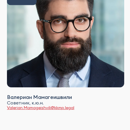
Валериан Мамагеишвили
Советник, к.ю.н.
Valerian.Mamageishvili@kkmp.legal