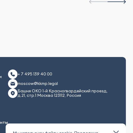
+ 7 495 139 40 00
и
moscow@kkmp.legal
Башня ОКО 1-й Красногвардейский проезд,
д.21, стр.1 Москва 123112, Россия
енты