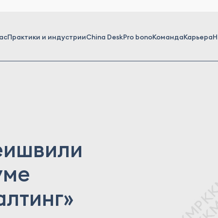
ас
Практики и индустрии
China Desk
Pro bono
Команда
Карьера
Н
еишвили
уме
алтинг»