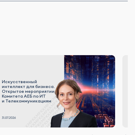
С
Искусственный
о
интеллект для бизнеса.
л
Открытое мероприятии
и
Комитета АЕБ по ИТ
н
и Телекоммуникациям
а