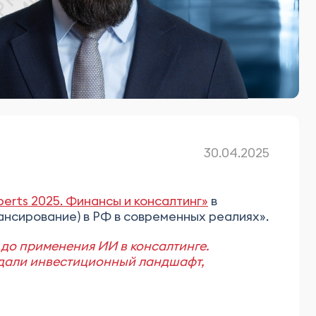
30.04.2025
perts 2025. Финансы и консалтинг»
в
ансирование) в РФ в современных реалиях».
до применения ИИ в консалтинге.
уждали инвестиционный ландшафт,