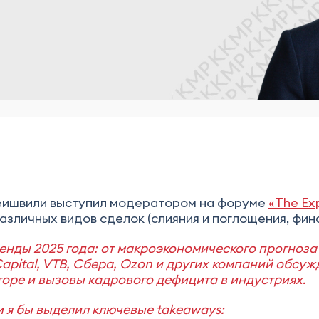
еишвили выступил модератором на форуме
«The Ex
зличных видов сделок (слияния и поглощения, фин
нды 2025 года: от макроэкономического прогноза 
 Capital, VTB, Сбера, Ozon и других компаний обс
оре и вызовы кадрового дефицита в индустриях.
 я бы выделил ключевые takeaways: