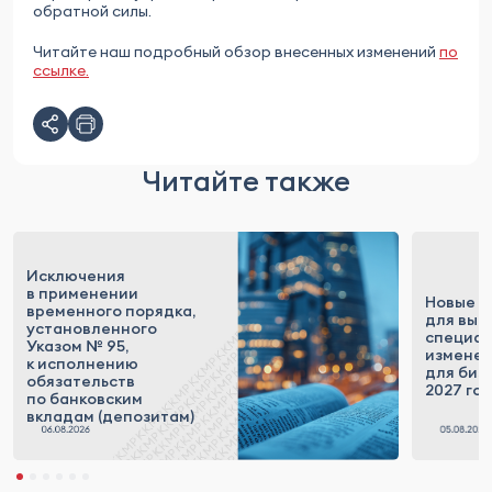
обратной силы.
Читайте наш подробный обзор внесенных изменений
по
ссылке.
Читайте также
Исключения
в применении
Новые п
временного порядка,
для выс
установленного
специал
Указом № 95,
измене
к исполнению
для бизн
обязательств
2027 го
по банковским
вкладам (депозитам)