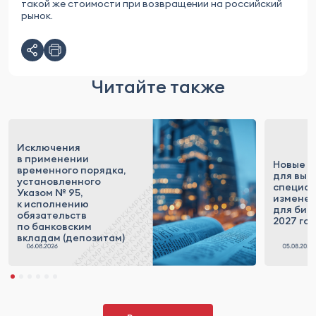
такой же стоимости при возвращении на российский
рынок.
Читайте также
Исключения
в применении
Новые п
временного порядка,
для выс
установленного
специал
Указом № 95,
измене
к исполнению
для бизн
обязательств
2027 го
по банковским
вкладам (депозитам)