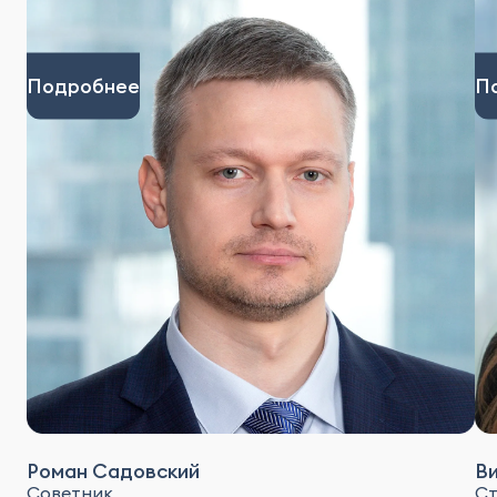
Подробнее
П
Роман Садовский
В
Советник
Ст