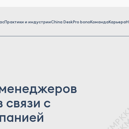
ас
Практики и индустрии
China Desk
Pro bono
Команда
Карьера
Н
 менеджеров
 связи с
мпанией