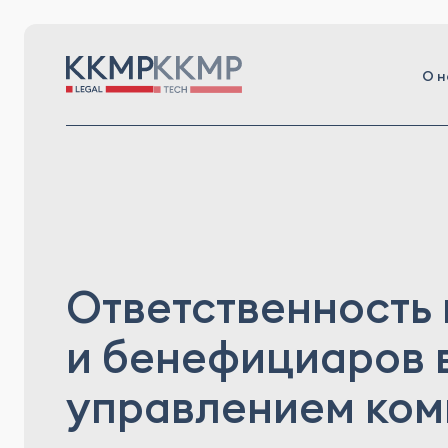
О н
Ответственность
и бенефициаров в
управлением ко