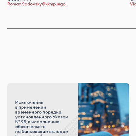
Roman.Sadovsky@kkmp.legal
Vi
Исключения
в применении
временного порядка,
установленного Указом
№ 95, к исполнению
обязательств
по банковским вкладам