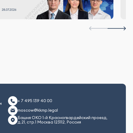
+ 7 495 139 40 00
и
moscow@kkmp.legal
Башня ОКО 1-й Красногвардейский проезд,
д.21, стр.1 Москва 123112, Россия