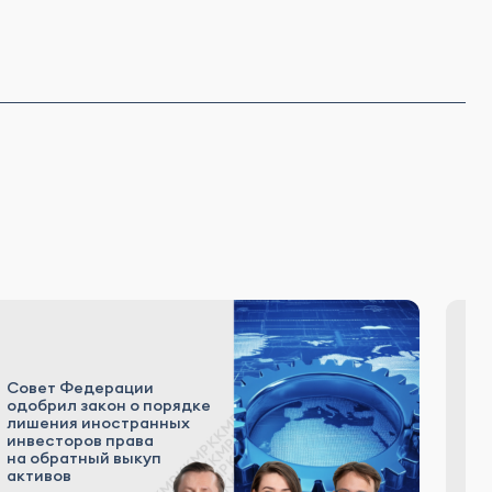
Совет Федерации
«К
одобрил закон о порядке
р
лишения иностранных
а
инвесторов права
к
на обратный выкуп
Р
активов