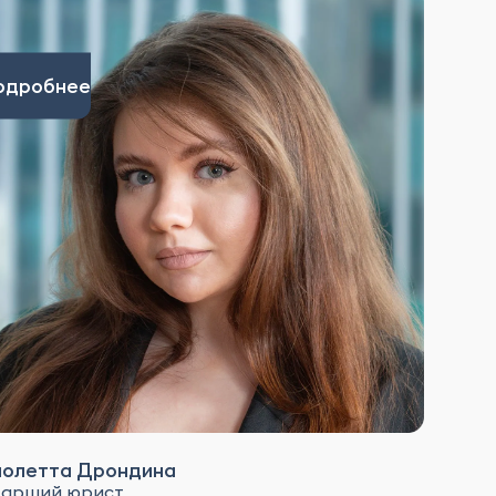
одробнее
иолетта Дрондина
арший юрист