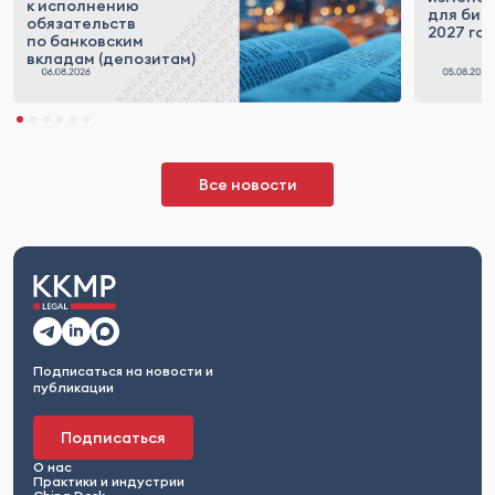
к исполнению
для бизн
обязательств
2027 го
по банковским
вкладам (депозитам)
Все новости
Подписаться на новости и
публикации
Подписаться
О нас
Практики и индустрии