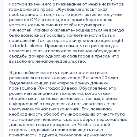
частной жизни и его отмежевание от иных институтов
гражданского права. Обуславливалась такая
необходимость тем, что в то время активно получили
развитие СМИ и газеты, в которых обсуждалась
частная жизнь знаменитостей и других ярких
личностей. Исками о «клевете» защищаться не всегда
было возможно, поскольку «сплетни» могли быть и
правдивыми. Так, авторы выдвинули концепцию «right
to be left alone». Примечательно, что триггером для
написания статьи послужило активное обсуждение
свадьбы дочери одного из соавторов в прессе, что
вызвало его немалое недовольство.
В дальнейшем институт приватности активно
развивался на протяжении конца 19 и всего 20 века.
Выделение концепции «персональных данных»
произошло в 70-х годах 20 века. Обусловлено это
развитием экономики и технологий, когда стали
обрабатываться большие массивы данных, а обмен
информацией о покупателях и пользователях стал
неотъемлемой частью экономики. Так, появилась
необходимость обособить информацию от института
частной жизни человека, сделав оборот персональных
данных понятным и прозрачным. Чтобы, с одной
стороны, люди имели право защищать свою
приватность, с другой, технологии и рынки могли