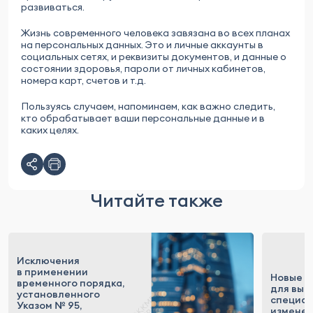
развиваться.
Жизнь современного человека завязана во всех планах
на персональных данных. Это и личные аккаунты в
социальных сетях, и реквизиты документов, и данные о
состоянии здоровья, пароли от личных кабинетов,
номера карт, счетов и т.д.
Пользуясь случаем, напоминаем, как важно следить,
кто обрабатывает ваши персональные данные и в
каких целях.
Читайте также
Исключения
в применении
Новые п
временного порядка,
для выс
установленного
специал
Указом № 95,
измене