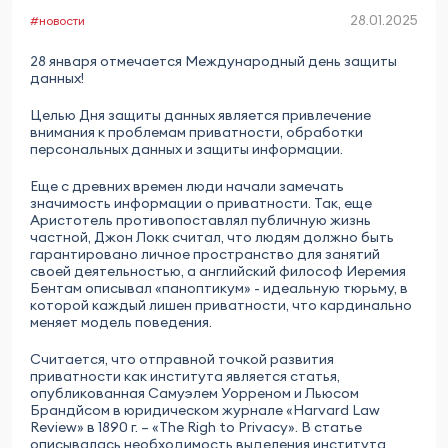
28.01.2025
#новости
28 января отмечается Международный день защиты
данных!
Целью Дня защиты данных является привлечение
внимания к проблемам приватности, обработки
персональных данных и защиты информации.
Еще с древних времен люди начали замечать
значимость информации о приватности. Так, еще
Аристотель противопоставлял публичную жизнь
частной, Джон Локк считал, что людям должно быть
гарантировано личное пространство для занятий
своей деятельностью, а английский философ Иеремия
Бентам описывал «паноптикум» - идеальную тюрьму, в
которой каждый лишен приватности, что кардинально
меняет модель поведения.
Считается, что отправной точкой развития
приватности как института является статья,
опубликованная Самуэлем Уорреном и Льюсом
Брандйсом в юридическом журнале «Harvard Law
Review» в 1890 г. – «The Righ to Privacy». В статье
описывалась необходимость выделения института