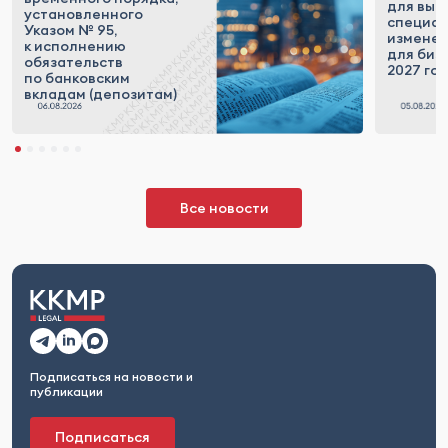
для выс
установленного
специал
Указом № 95,
измене
к исполнению
для бизн
обязательств
2027 го
по банковским
вкладам (депозитам)
Все новости
Подписаться на новости и
публикации
Подписаться