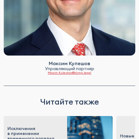
Максим Кулешов
Управляющий партнёр
Maxim.Kuleshov@kkmp.legal
Читайте также
Исключения
в применении
Новые п
временного порядка,