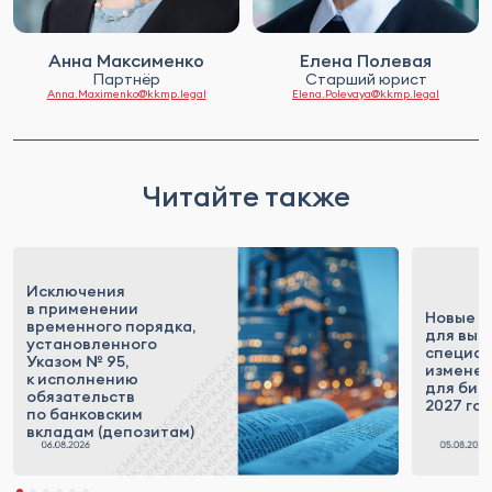
Анна Максименко
Елена Полевая
Партнёр
Старший юрист
Anna.Maximenko@kkmp.legal
Elena.Polevaya@kkmp.legal
Читайте также
Исключения
в применении
Новые п
временного порядка,
для выс
установленного
специал
Указом № 95,
измене
к исполнению
для бизн
обязательств
2027 го
по банковским
вкладам (депозитам)