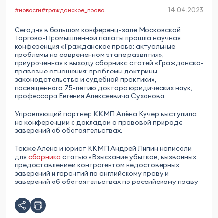
14.04.2023
#новости
#гражданское_право
Сегодня в большом конференц-зале Московской
Торгово-Промышленной палаты прошла научная
конференция «Гражданское право: актуальные
проблемы на современном этапе развития»,
приуроченная к выходу сборника статей «Гражданско-
правовые отношения: проблемы доктрины,
законодательства и судебной практики»,
посвященного 75-летию доктора юридических наук,
профессора Евгения Алексеевича Суханова.
Управляющий партнер ККМП Алёна Кучер выступила
на конференции с докладом о правовой природе
заверений об обстоятельствах.
Также Алёна и юрист ККМП Андрей Липин написали
для
сборника
статью «Взыскание убытков, вызванных
предоставлением контрагентом недостоверных
заверений и гарантий по английскому праву и
заверений об обстоятельствах по российскому праву