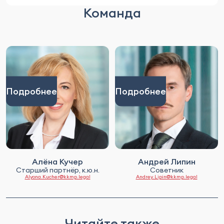
Команда
Подробнее
Подробнее
Алёна Кучер
Андрей Липин
Старший партнёр, к.ю.н.
Советник
Alyona.Kucher@kkmp.legal
Andrey.Lipin@kkmp.legal
Читайте также