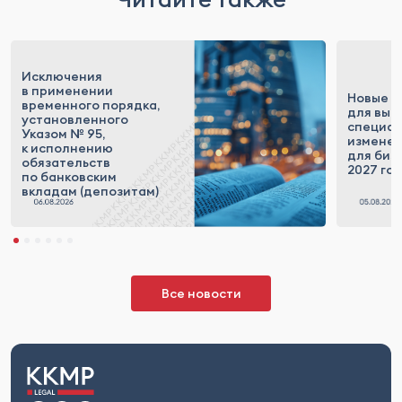
Исключения
в применении
Новые п
временного порядка,
для выс
установленного
специал
Указом № 95,
измене
к исполнению
для бизн
обязательств
2027 го
по банковским
вкладам (депозитам)
Все новости