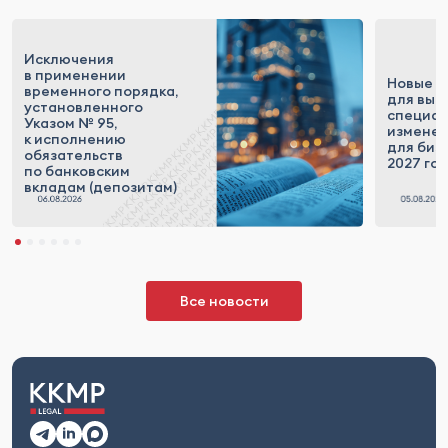
Исключения
в применении
Новые п
временного порядка,
для выс
установленного
специал
Указом № 95,
измене
к исполнению
для бизн
обязательств
2027 го
по банковским
вкладам (депозитам)
Все новости