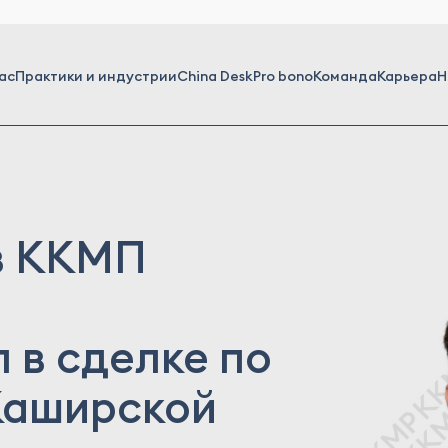
ас
Практики и индустрии
China Desk
Pro bono
Команда
Карьера
Н
в ККМП
 в сделке по
Каширской