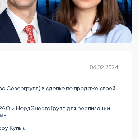
06.02.2024
 Севергрупп) в сделке по продаже своей
 РАО и НордЭнергоГрупп для реализации
ы».
ру Кулык.