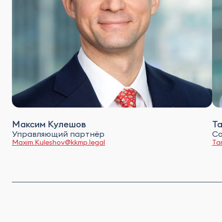
Максим Кулешов
Т
Управляющий партнёр
Со
Maxim.Kuleshov@kkmp.legal
Ta