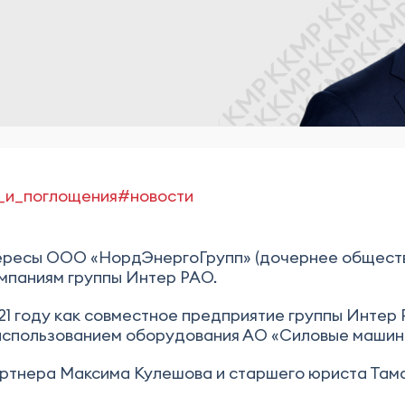
_и_поглощения
#новости
ресы ООО «НордЭнергоГрупп» (дочернее общество
мпаниям группы Интер РАО.
1 году как совместное предприятие группы Интер
использованием оборудования АО «Силовые машин
тнера Максима Кулешова и старшего юриста Тама