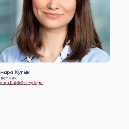
амара Кулык
ветник
mara.Kulyk@kkmp.legal