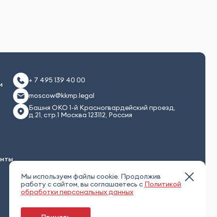
+ 7 495 139 40 00
и
moscow@kkmp.legal
Башня ОКО 1-й Красногвардейский проезд,
д.21, стр.1 Москва 123112, Россия
енты
Мы используем файлы cookie. Продолжив
работу с сайтом, вы соглашаетесь с
Политикой
обработки персональных данных