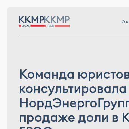
О н
Команда юристо
консультировала
НордЭнергоГрупп
продаже доли в 