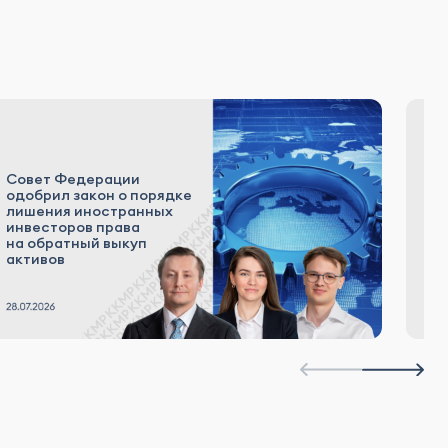
Совет Федерации
«К
одобрил закон о порядке
р
лишения иностранных
а
инвесторов права
к
на обратный выкуп
Р
активов