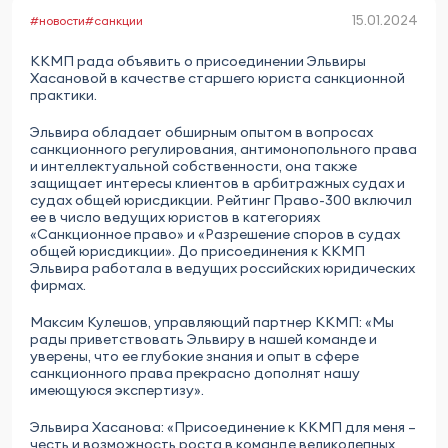
15.01.2024
#новости
#санкции
ККМП рада объявить о присоединении Эльвиры
Хасановой в качестве старшего юриста санкционной
практики.
Эльвира обладает обширным опытом в вопросах
санкционного регулирования, антимонопольного права
и интеллектуальной собственности, она также
защищает интересы клиентов в арбитражных судах и
судах общей юрисдикции. Рейтинг Право-300 включил
ее в число ведущих юристов в категориях
«Санкционное право» и «Разрешение споров в судах
общей юрисдикции». До присоединения к ККМП
Эльвира работала в ведущих российских юридических
фирмах.
Максим Кулешов, управляющий партнер ККМП: «Мы
рады приветствовать Эльвиру в нашей команде и
уверены, что ее глубокие знания и опыт в сфере
санкционного права прекрасно дополнят нашу
имеющуюся экспертизу».
Эльвира Хасанова: «Присоединение к ККМП для меня –
честь и возможность роста в команде великолепных