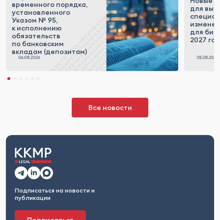
Новые п
временного порядка,
для выс
установленного
специал
Указом № 95,
измене
к исполнению
для бизн
обязательств
2027 го
по банковским
вкладам (депозитам)
Все новости
Подписаться на новости и
публикации