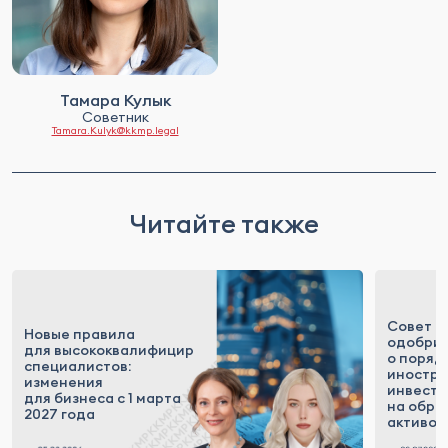
Тамара Кулык
Советник
Tamara.Kulyk@kkmp.legal
Читайте также
Совет 
Новые правила
одобрил
для высококвалифицированных
о поряд
специалистов:
иностр
изменения
инвесто
для бизнеса с 1 марта
на обра
2027 года
активов