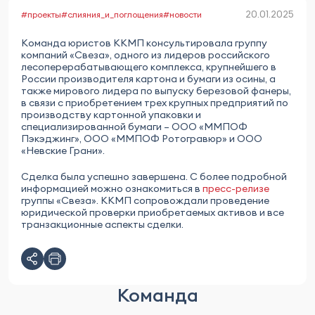
20.01.2025
#проекты
#слияния_и_поглощения
#новости
Команда юристов ККМП консультировала группу
компаний «Свеза», одного из лидеров российского
лесоперерабатывающего комплекса, крупнейшего в
России производителя картона и бумаги из осины, а
также мирового лидера по выпуску березовой фанеры,
в связи с приобретением трех крупных предприятий по
производству картонной упаковки и
специализированной бумаги – ООО «ММПОФ
Пэкэджинг», ООО «ММПОФ Ротогравюр» и ООО
«Невские Грани».
Сделка была успешно завершена. С более подробной
информацией можно ознакомиться в
пресс-релизе
группы «Свеза». ККМП сопровождали проведение
юридической проверки приобретаемых активов и все
транзакционные аспекты сделки.
Команда