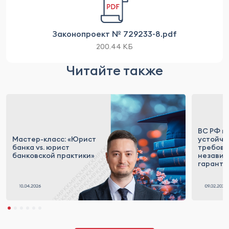
Законопроект № 729233-8.pdf
200.44 КБ
Читайте также
ВС РФ п
Мастер-класс: «Юрист
устойчи
банка vs. юрист
требова
банковской практики»
незави
гаранти