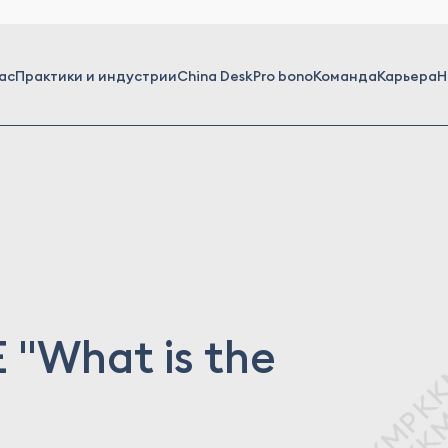
ас
Практики и индустрии
China Desk
Pro bono
Команда
Карьера
Н
"What is the