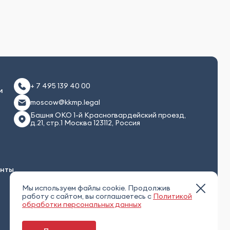
+ 7 495 139 40 00
и
moscow@kkmp.legal
Башня ОКО 1-й Красногвардейский проезд,
д.21, стр.1 Москва 123112, Россия
енты
Мы используем файлы cookie. Продолжив
работу с сайтом, вы соглашаетесь с
Политикой
обработки персональных данных