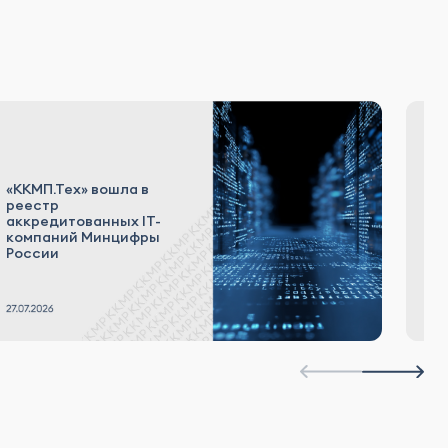
Б
о
«ККМП.Тех» вошла в
о
реестр
р
аккредитованных IT-
о
компаний Минцифры
п
России
П
от