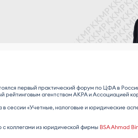
оялся первый практический форум по ЦФА в Росс
й рейтинговым агентством АКРА и Ассоциацией ко
в сессии «Учетные, налоговые и юридические аспе
 с коллегами из юридической фирмы
BSA Ahmad Bin