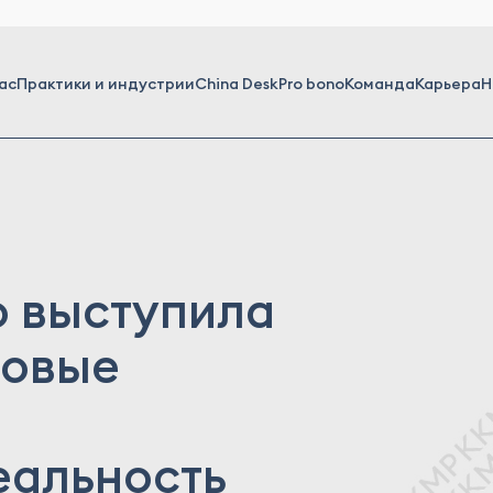
ас
Практики и индустрии
China Desk
Pro bono
Команда
Карьера
Н
 выступила
ровые
еальность