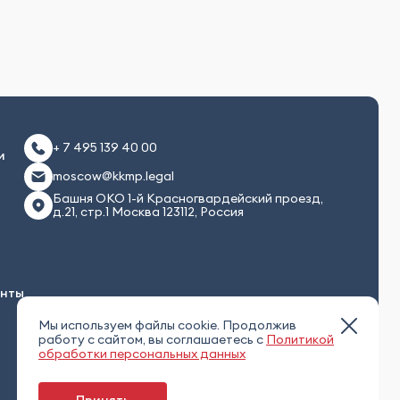
+ 7 495 139 40 00
и
moscow@kkmp.legal
Башня ОКО 1-й Красногвардейский проезд,
д.21, стр.1 Москва 123112, Россия
енты
Мы используем файлы cookie. Продолжив
работу с сайтом, вы соглашаетесь с
Политикой
обработки персональных данных