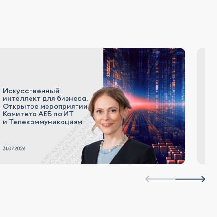
С
Искусственный
о
интеллект для бизнеса.
л
Открытое мероприятии
и
Комитета АЕБ по ИТ
н
и Телекоммуникациям
а