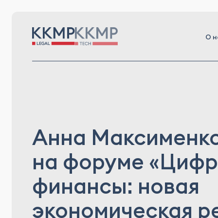
О н
Анна Максименко
на форуме «Циф
финансы: новая
экономическая р