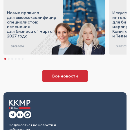
Новые правила
Искусст
для высококвалифицированных
интелле
специалистов:
для биз
изменения
меропр
для бизнеса с 1 марта
Комитет
2027 года
и Телек
Все новости
Подписаться на новости и
публикации