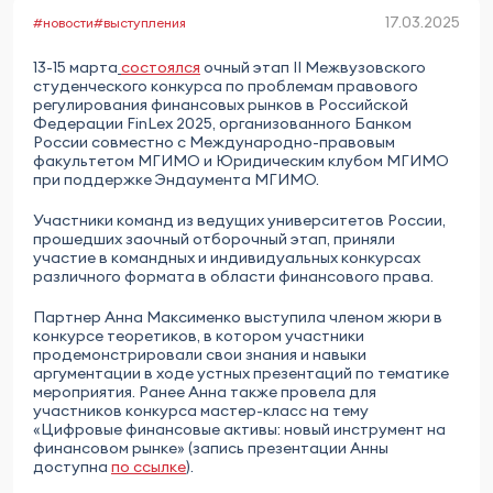
17.03.2025
#новости
#выступления
13-15 марта
состоялся
очный этап II Межвузовского
студенческого конкурса по проблемам правового
регулирования финансовых рынков в Российской
Федерации FinLex 2025, организованного Банком
России совместно с Международно-правовым
факультетом МГИМО и Юридическим клубом МГИМО
при поддержке Эндаумента МГИМО.
Участники команд из ведущих университетов России,
прошедших заочный отборочный этап, приняли
участие в командных и индивидуальных конкурсах
различного формата в области финансового права.
Партнер Анна Максименко выступила членом жюри в
конкурсе теоретиков, в котором участники
продемонстрировали свои знания и навыки
аргументации в ходе устных презентаций по тематике
мероприятия. Ранее Анна также провела для
участников конкурса мастер-класс на тему
«Цифровые финансовые активы: новый инструмент на
финансовом рынке» (запись презентации Анны
доступна
по ссылке
).