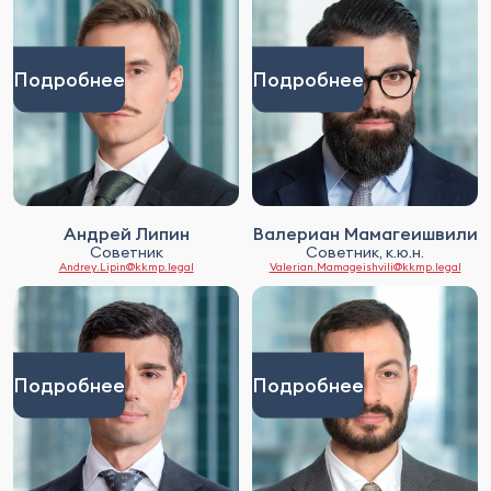
Подробнее
Подробнее
Андрей Липин
Валериан Мамагеишвили
Советник
Советник, к.ю.н.
Andrey.Lipin@kkmp.legal
Valerian.Mamageishvili@kkmp.legal
Подробнее
Подробнее