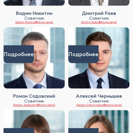
Вадим Никитин
Дмитрий Раев
Советник
Советник
Vadim.Nikitin@kkmp.legal
Dmitry.Raev@kkmp.legal
Подробнее
Подробнее
Роман Садовский
Алексей Чернышев
Советник
Советник
Roman.Sadovsky@kkmp.legal
Alexey.Chernyshev@kkmp.legal