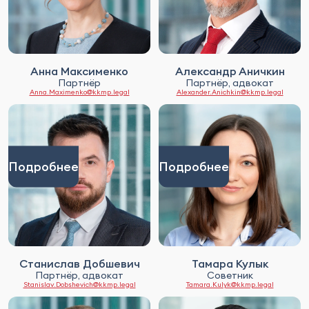
Анна Максименко
Александр Аничкин
Партнёр
Партнёр, адвокат
Anna.Maximenko@kkmp.legal
Alexander.Anichkin@kkmp.legal
Подробнее
Подробнее
Станислав Добшевич
Тамара Кулык
Партнёр, адвокат
Советник
Stanislav.Dobshevich@kkmp.legal
Tamara.Kulyk@kkmp.legal