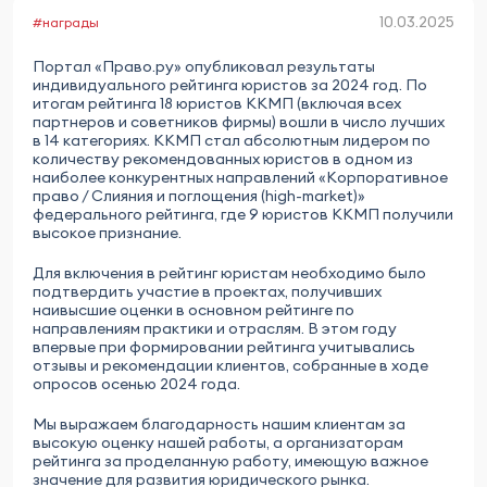
10.03.2025
#награды
Портал «Право.ру» опубликовал результаты
индивидуального рейтинга юристов за 2024 год. По
итогам рейтинга 18 юристов ККМП (включая всех
партнеров и советников фирмы) вошли в число лучших
в 14 категориях. ККМП стал абсолютным лидером по
количеству рекомендованных юристов в одном из
наиболее конкурентных направлений «Корпоративное
право / Слияния и поглощения (high-market)»
федерального рейтинга, где 9 юристов ККМП получили
высокое признание.
Для включения в рейтинг юристам необходимо было
подтвердить участие в проектах, получивших
наивысшие оценки в основном рейтинге по
направлениям практики и отраслям. В этом году
впервые при формировании рейтинга учитывались
отзывы и рекомендации клиентов, собранные в ходе
опросов осенью 2024 года.
Мы выражаем благодарность нашим клиентам за
высокую оценку нашей работы, а организаторам
рейтинга за проделанную работу, имеющую важное
значение для развития юридического рынка.