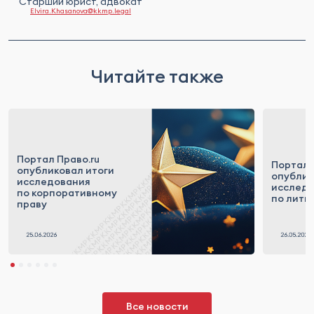
Старший юрист, адвокат
Elvira.Khasanova@kkmp.legal
Читайте также
Портал Право.ru
Портал 
опубликовал итоги
опублик
исследования
исслед
по корпоративному
по лити
праву
Все новости