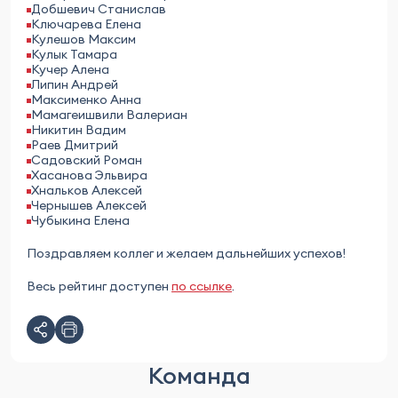
Добшевич Станислав
Ключарева Елена
Кулешов Максим
Кулык Тамара
Кучер Алена
Липин Андрей
Максименко Анна
Мамагеишвили Валериан
Никитин Вадим
Раев Дмитрий
Садовский Роман
Хасанова Эльвира
Хнальков Алексей
Чернышев Алексей
Чубыкина Елена
Поздравляем коллег и желаем дальнейших успехов!
Весь рейтинг доступен
по ссылке
.
Команда