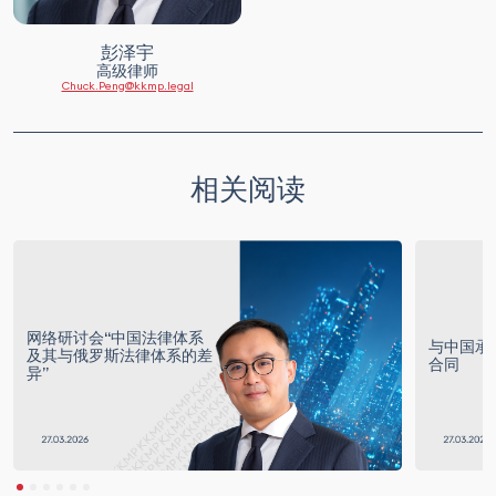
彭泽宇
高级律师
Chuck.Peng@kkmp.legal
相关阅读
网络研讨会“中国法律体系
与中国承
及其与俄罗斯法律体系的差
合同
异”