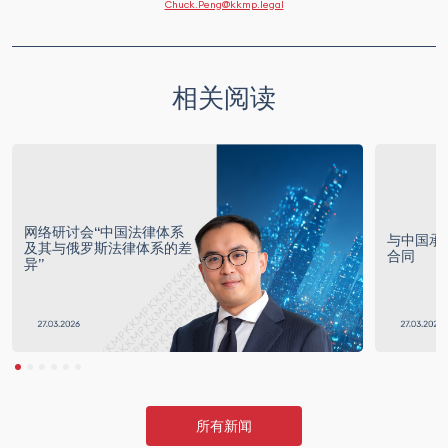
Chuck.Peng@kkmp.legal
相关阅读
网络研讨会“中国法律体系
与中国承
及其与俄罗斯法律体系的差
合同
异”
所有新闻