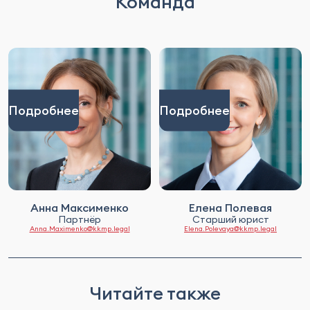
Команда
Подробнее
Подробнее
Анна Максименко
Елена Полевая
Партнёр
Старший юрист
Anna.Maximenko@kkmp.legal
Elena.Polevaya@kkmp.legal
Читайте также