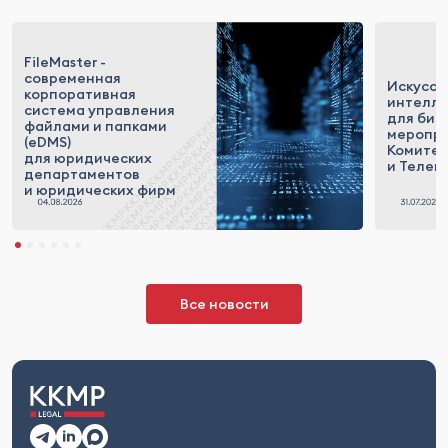
FileMaster -
современная
Искусст
корпоративная
интелле
система управления
для биз
файлами и папками
меропр
(eDMS)
Комитет
для юридических
и Телек
департаментов
и юридических фирм
Все новости