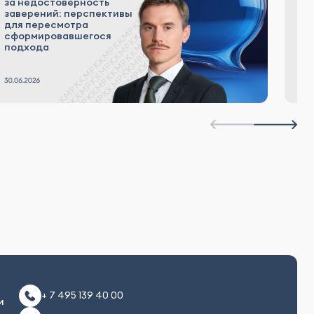
за недостоверность
Д
заверений: перспективы
к
для пересмотра
M
сформировавшегося
подхода
+ 7 495 139 40 00
и