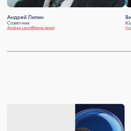
Андрей Липин
Ви
Советник
Ю
Andrey.Lipin@kkmp.legal
Vi