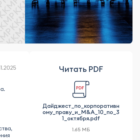
Читать PDF
.11.2025
а.
Дайджест_по_корпоративн
ому_праву_и_M&A_10_по_3
1_октября.pdf
ства,
1.65 МБ
ения