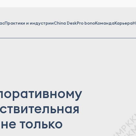
ас
Практики и индустрии
China Desk
Pro bono
Команда
Карьера
Н
поративному
ствительная
 не только