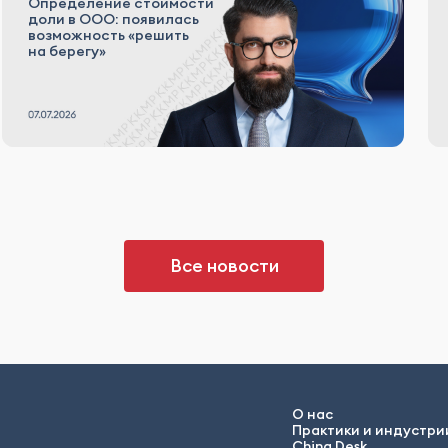
Определение стоимости
доли в ООО: появилась
возможность «решить
на берегу»
Все новости
О нас
Практики и индустри
China Desk