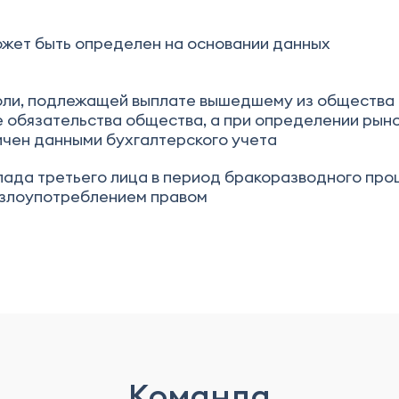
ожет быть определен на основании данных
оли, подлежащей выплате вышедшему из общества
ле обязательства общества, а при определении рын
ичен данными бухгалтерского учета
клада третьего лица в период бракоразводного про
 злоупотреблением правом
Команда