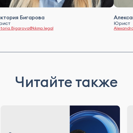
ктория Бигарова
Алекса
рист
Юрист
ctoria.Bigarova@kkmp.legal
Alexandr
Читайте также