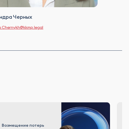
ндра Черных
a.Chernykh@kkmp.legal
Возмещение потерь