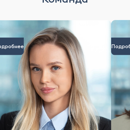
одробнее
Подро