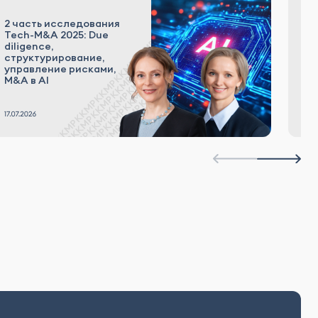
2 часть исследования
Tech-M&A 2025: Due
И
diligence,
2
структурирование,
M
управление рисками,
а
M&A в AI