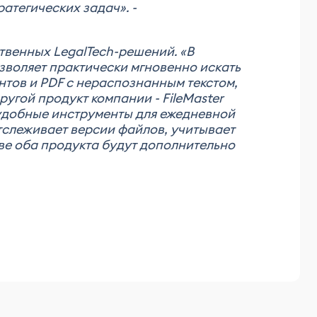
атегических задач». -
твенных LegalTech-решений. «
В
озволяет практически мгновенно искать
тов и PDF с нераспознанным текстом,
ругой продукт компании - FileMaster
 удобные инструменты для ежедневной
тслеживает версии файлов, учитывает
ве оба продукта будут дополнительно