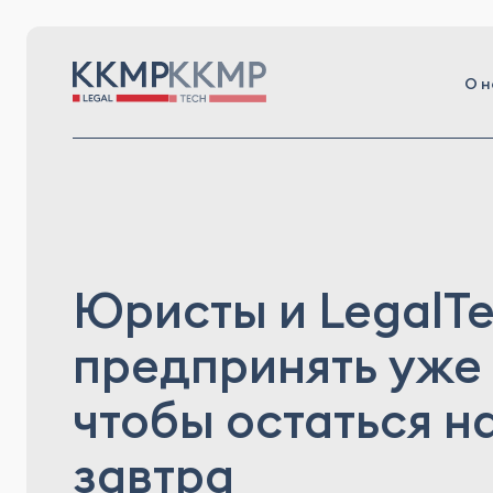
О н
Юристы и LegalTe
предпринять уже 
чтобы остаться н
завтра