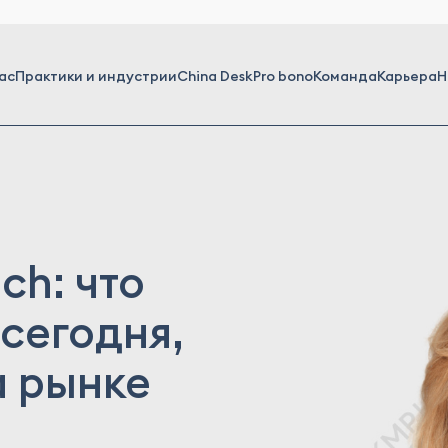
ас
Практики и индустрии
China Desk
Pro bono
Команда
Карьера
Н
ch: что
сегодня,
а рынке