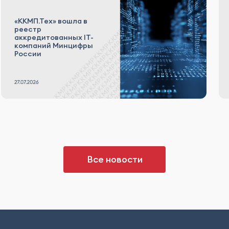
«ККМП.Тех» вошла в
реестр
аккредитованных IT-
компаний Минцифры
России
Все новости