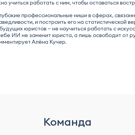
но учиться работать с ним, чтобы оставаться вост
глубокие профессиональные ниши в сферах, связан
аведливости, и построить его на статистической в
 будущих юристов — не научиться работать с искус
себе ИИ не заменит юриста, а лишь освободит от р
омментирует Алёна Кучер.
Команда