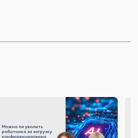
«К
Можно ли уволить
р
работника за загрузку
а
конфиденциальных