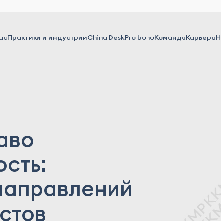
ас
Практики и индустрии
China Desk
Pro bono
Команда
Карьера
Н
аво
сть:
 направлений
стов