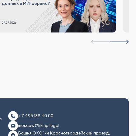
к
данных в ИИ-сервис?
Р
+ 7 495 139 40 00
и
moscow@kkmp.legal
Башня ОКО 1-й Красногвардейский проезд,