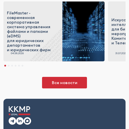
FileMaster -
современная
Искусст
корпоративная
интелле
система управления
для биз
файлами и папками
меропр
(eDMS)
Комитет
для юридических
и Телек
департаментов
и юридических фирм
Все новости