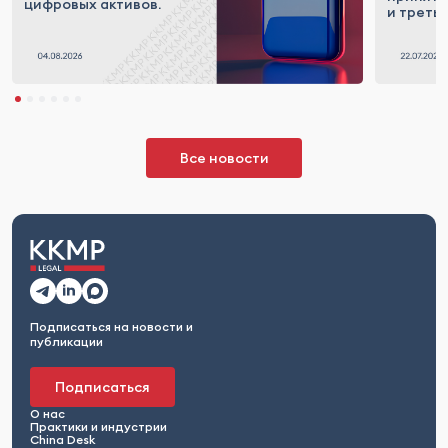
цифровых активов.
и треть
Все новости
Подписаться на новости и
публикации
Подписаться
О нас
Практики и индустрии
China Desk