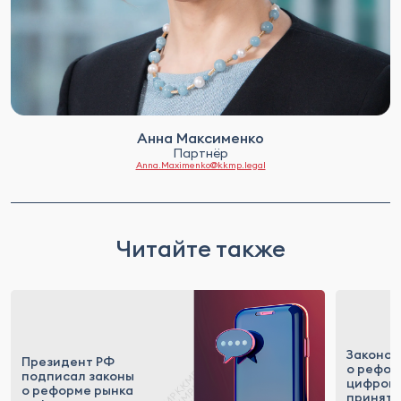
Анна Максименко
Партнёр
Anna.Maximenko@kkmp.legal
Читайте также
Законоп
Президент РФ
о рефор
подписал законы
цифровы
о реформе рынка
приняты