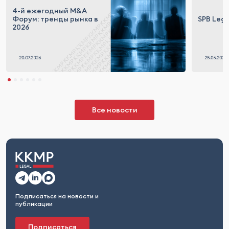
4-й ежегодный M&A
Форум: тренды рынка в
SPB Lega
2026
Все новости
Подписаться на новости и
публикации
Подписаться