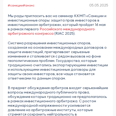
05.05.2025
#санкции
#анонс
Мы рады пригласить вас на семинар ККМП «Санкции и
инвестиционные споры: защита прав инвесторов в
инвестиционном арбитраже», который пройдет 16 мая
в рамках первого
Российского международного
арбитражного конгресса
(RIAC 2025).
Система разрешения инвестиционных споров,
созданная на основании международных договоров о
защите инвестиций, претерпевает серьезные
изменения и сталкивается с рядом вызовов на фоне
геополитических проблем. Государства, которые
традиционно считались экспортирующими инвестиции
и использующими инвестиционные договоры для
защиты своих инвесторов, все чаще становятся
ответчиками по данным спорам.
В предмет обсуждения арбитров входят серьезнейшие
вопросы международного публичного права,
обсуждение которых традиционно не предполагалось
в рамках инвестиционного арбитража. С ростом
международной напряженности усиливается
давление на арбитражные институты, которые
стремятся сохранить нейтральность в