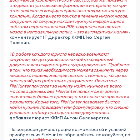
документов компании гибко и быстро, как мы привыкли
это делать при поиске информации в интернете, но при
этом полностью конфиденциально в закрытом контуре
компании. Когда вместо поиска в течение многих часов,
сотрудник за секунду находит нужную информацию в
забытом нераспознанном PDF, сохраненном пять лет
назад в неправильную папку, – это выглядит как магия»
-
комментирует IT Директор ККМП.Тех Сергей
Полянин.
«В работе каждого юриста нередко возникают
ситуации, когда нужно срочно найти конкретный
документ или информацию внутри документа. Проблема
в том, что такая необходимость может возникнуть через
несколько недель, месяцев или лет с момента, когда вы
последний раз работали с документом. Лично мне
FileHunter помогает за минуту найти нужное из всего
массива данных. Без FileHunter поиск может занять
значительно больше времени, а то и вовсе не привести к
результату. Кроме того, FileHunter позволяет быстро
найти нужный прецедент или формулировку, что сильно
упрощает работу при подготовке документов.»
-
добавляет юрист ККМП Антон Селиверстов.
По вопросам демонстрации возможностей и условий
приобретения FileHunter, обращайтесь, пожалуйста, по