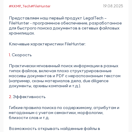
19.08.2025
#KKMP_Tech
#FileHunter
Представляем наш первый продукт LegalTech –
FileHunter - программное обеспечение, разработанное
для быстрого поиска документов в сетевых файловых
хранилищах.
Ключевые характеристики FileHunter:
1.
Скорость
Практически мгновенный поиск информации в разных
типах файлов, включая плохо структурированные
массивы документов и PDF с нераспознанным текстом
(например, сканы материалов дела, due diligence
документы, архивы компаний и т.д.).
2.
Эффективность
Гибкие правила поиска по содержимому, атрибутам и
метаданным с учетом семантики, морфологии,
близости слов и т.д.
Возможность открывать найденные файлы в