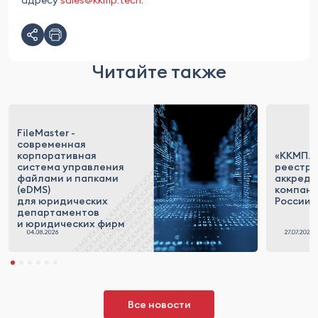
адресу
sales@kkmp.tech
.
Читайте также
FileMaster -
современная
корпоративная
«ККМП.Т
система управления
реестр
файлами и папками
аккреди
(eDMS)
компан
для юридических
России
департаментов
и юридических фирм
Все новости