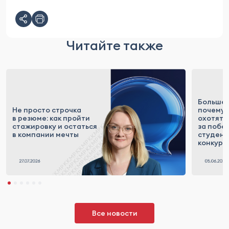
Читайте также
Больше 
Не просто строчка
почему
в резюме: как пройти
охотятс
стажировку и остаться
за побе
в компании мечты
студенч
конкурс
Все новости