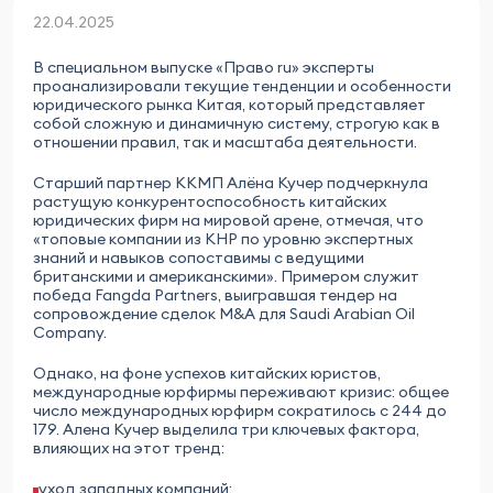
22.04.2025
В специальном выпуске «Право ru» эксперты
проанализировали текущие тенденции и особенности
юридического рынка Китая, который представляет
собой сложную и динамичную систему, строгую как в
отношении правил, так и масштаба деятельности.
Старший партнер ККМП Алёна Кучер подчеркнула
растущую конкурентоспособность китайских
юридических фирм на мировой арене, отмечая, что
«топовые компании из КНР по уровню экспертных
знаний и навыков сопоставимы с ведущими
британскими и американскими». Примером служит
победа Fangda Partners, выигравшая тендер на
сопровождение сделок M&A для Saudi Arabian Oil
Company.
Однако, на фоне успехов китайских юристов,
международные юрфирмы переживают кризис: общее
число международных юрфирм сократилось с 244 до
179. Алена Кучер выделила три ключевых фактора,
влияющих на этот тренд:
уход западных компаний;