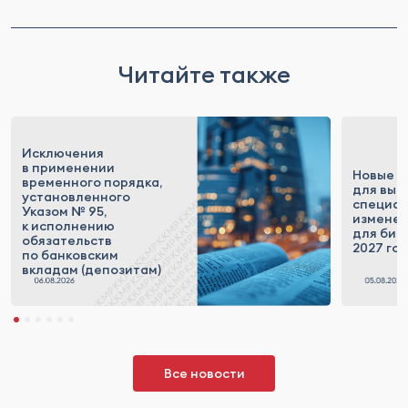
Читайте также
Исключения
в применении
Новые п
временного порядка,
для выс
установленного
специал
Указом № 95,
измене
к исполнению
для бизн
обязательств
2027 го
по банковским
вкладам (депозитам)
Все новости