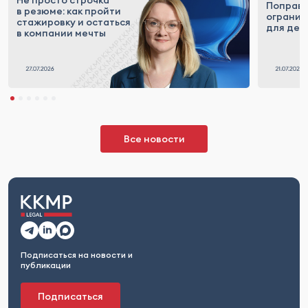
Не просто строчка
Поправк
в резюме: как пройти
огранич
стажировку и остаться
для деп
в компании мечты
Все новости
Подписаться на новости и
публикации
Подписаться