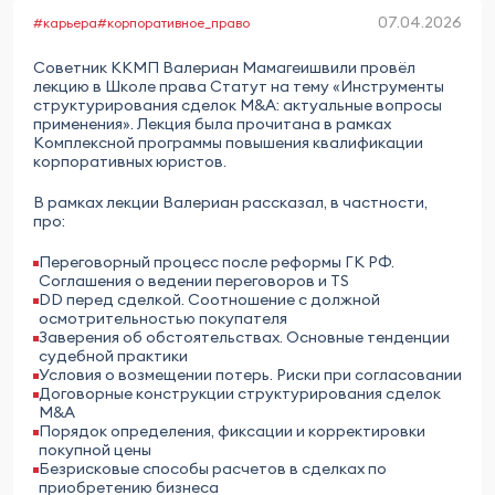
07.04.2026
#карьера
#корпоративное_право
Советник ККМП Валериан Мамагеишвили провёл
лекцию в Школе права Статут на тему «Инструменты
структурирования сделок M&A: актуальные вопросы
применения». Лекция была прочитана в рамках
Комплексной программы повышения квалификации
корпоративных юристов.
В рамках лекции Валериан рассказал, в частности,
про:
Переговорный процесс после реформы ГК РФ.
Соглашения о ведении переговоров и TS
DD перед сделкой. Соотношение с должной
осмотрительностью покупателя
Заверения об обстоятельствах. Основные тенденции
судебной практики
Условия о возмещении потерь. Риски при согласовании
Договорные конструкции структурирования сделок
M&A
Порядок определения, фиксации и корректировки
покупной цены
Безрисковые способы расчетов в сделках по
приобретению бизнеса