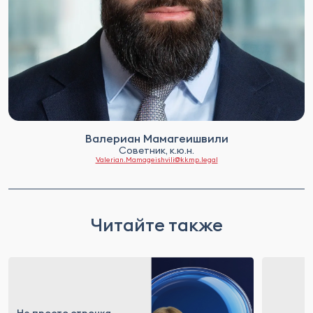
Валериан Мамагеишвили
Советник, к.ю.н.
Valerian.Mamageishvili@kkmp.legal
Читайте также